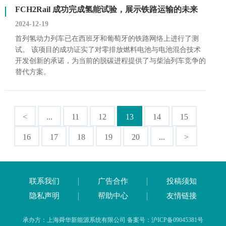
FCH2Rail 成功完成氢能试验，展示铁路运输的未来
2024-12-19
首列氢动力列车已在西班牙和葡萄牙的铁路网络上进行了测
试。 该项目的成功证实了对零排放燃料电池与电池混合技术
开发创新的承诺，为当前的脱碳进程提供了与柴油列车竞争的
替代方案。
<
...
11
12
13
14
15
16
17
18
19
20
...
>
联系我们
广告合作
投稿须知
隐私声明
帮助中心
友情链接
承办方：上海舜华新能源系统有限公司 备案号：沪ICP备09045381号