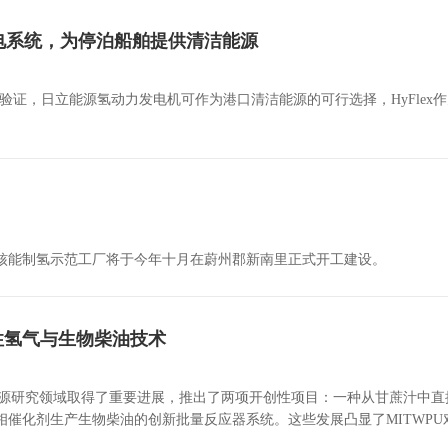
岸电系统，为停泊船舶提供清洁能源
测试验证，日立能源氢动力发电机可作为港口清洁能源的可行选择，HyFlex
核能制氢示范工厂将于今年十月在蔚州郡新南里正式开工建设。
性氢气与生物柴油技术
续能源研究领域取得了重要进展，推出了两项开创性项目：一种从甘蔗汁中
催化剂生产生物柴油的创新批量反应器系统。这些发展凸显了MITWPU