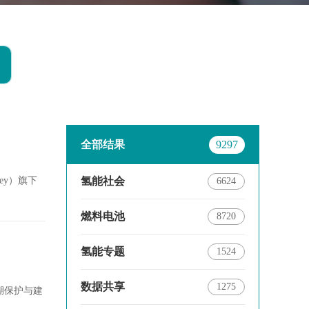
全部结果
9297
氢能社会
ey）旗下
6624
燃料电池
8720
氢能专题
1524
数据共享
1275
湖保护与建