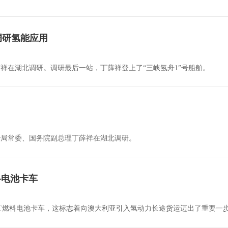
调研氢能应用
薛祥在湖北调研。调研最后一站，丁薛祥登上了“三峡氢舟1”号船舶。
政治局常委、国务院副总理丁薛祥在湖北调研。
料电池卡车
ENT燃料电池卡车，这标志着向澳大利亚引入氢动力长途货运迈出了重要一