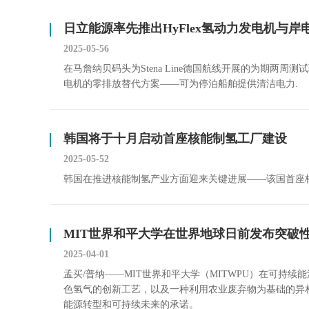
日立能源率先推出HyFlex氢动力发电机与
2025-05-56
在马詹纳贝码头为Stena Line德国航线开展的为期两周
电机的零排放替代方案——可为停泊船舶提供清洁电力.
韩国将于十月启动首座核能制氢工厂建设
2025-05-52
韩国在推进核能制氢产业方面迎来关键进展——该国首座
MIT世界和平大学在世界地球日前发布突破
2025-04-01
孟买/普纳——MIT世界和平大学（MITWPU）在可持
色氢气的创新工艺，以及一种利用农业废弃物为基础的异相
能源转型和可持续未来的承诺。