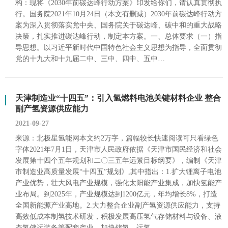
构：现将《2030年前碳达峰行动方案》印发给你们，请认真贯彻执
行。国务院2021年10月24日（本文有删减）2030年前碳达峰行动方
案为深入贯彻落实党中央、国务院关于碳达峰、碳中和的重大战略
决策，扎实推进碳达峰行动，制定本方案。一、总体要求（一）指
导思想。以习近平新时代中国特色社会主义思想为指导，全面贯彻
党的十九大和十九届二中、三中、四中、五中…
天津制造业“十四五”：引入氢燃料电池关键材料企业 整合
副产氢资源供应能力
2021-09-27
来源：北极星氢能网本文约2万字，篇幅较长快速阅读可只看绿色
字体2021年7月1日，天津市人民政府依据《天津市国民经济和社会
发展第十四个五年规划和二〇三五年远景目标纲要》，编制《天津
市制造业高质量发展“十四五”规划》,其中指出：1.扩大锂离子电池
产业优势，壮大风电产业规模，强化太阳能产业集成，加快氢能产
业布局。到2025年，产业规模达到1200亿元，年均增长8%，打造
全国新能源产业高地。2.大力整合企业副产氢资源供应能力，支持
高效低成本制氢技术研发，积极发展高压氢气存储材料与设备、液
态氢储运装备等配套产业，加快储氢、运氢…