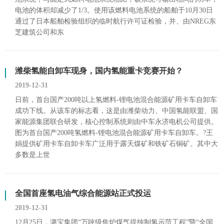
电池的体积却减少了1/3。使用该燃料电池系统的船舶于10月30日
通过了日本船舶检验组织的临时航行许可证检验，并、由NREG东
芝建筑公司和东
潍柴氢能自卸车现身，国内氢能重卡竞赛开始？
2019-12-31
日前，首台国产200吨以上氢燃料-锂电池混合能源矿用卡车自卸车
成功下线。从该车的标志看，这是由潍柴动力、中国氢能联盟、国
家能源集团联合研发，核心控制系统则由中车永济电机公司提供。
图为首台国产200吨氢燃料-锂电池混合能源矿用卡车自卸车。?王
娟提供矿用卡车自卸卡车广泛用于露天煤矿和铁矿石铜矿。其中大
多数是上世
全国首座氢电油气综合能源站正式投运
2019-12-31
12月25日，潞宝集团“万吨级焦炉煤气提纯制氢示范工程”暨“全国