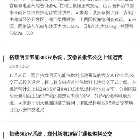
首座氢电油气综合能源站”在潞宝集团正式投运，山西省长治市副
市长尚日红出席投运仪式并致辞。▲来源：微头条据了解，该项目
由潞城经济开发区、潞宝集团投资、山西国投海德利森建设。▲来
源：网络该加氢站加注压力为35MPa，日加氢能力500kg，并预留
70MPa、500
搭载明天氢能30kW系统，安徽首批氢公交上线运营
2019-12-27
12月26日，两台搭载明天氢能氢燃料电池系统的六安301路氢能公
交正式投入运营，标志着安徽省首批氢燃料电池公交正式上线。首
批运营计划上线2台8.5米及8台10.5米氢燃料电池公交车，分别搭载
明天氢能自主知识产权的额定功率为30kW、51kW的燃料电池系
统。▲来源：明天氢能能链了解到，该氢燃料电池8.5米公交车项
目由六安市交通局
搭载60kW系统，郑州新增20辆宇通氢燃料公交