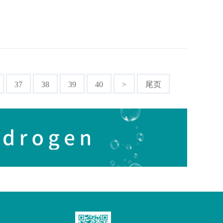
37
38
39
40
>
尾页