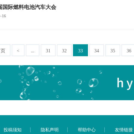
届国际燃料电池汽车大会
0-16
首页
<
...
31
32
33
34
35
36
投稿须知
隐私声明
帮助中心
友情链接