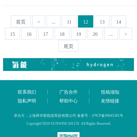
首页
<
...
11
12
13
14
15
16
17
18
19
20
...
>
尾页
联系我们
广告合作
投稿须知
隐私声明
帮助中心
友情链接
承办方：上海舜华新能源系统有限公司 备案号：沪ICP备09045381号
Copyright?2019 SUNWISE.SH.CN. All Rights Reserved.