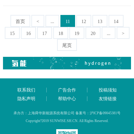
首页
<
...
11
12
13
14
15
16
17
18
19
20
...
>
尾页
联系我们
广告合作
投稿须知
隐私声明
帮助中心
友情链接
承办方：上海舜华新能源系统有限公司 备案号：沪ICP备09045381号
Copyright?2019 SUNWISE.SH.CN. All Rights Reserved.