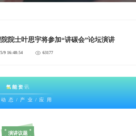
院院士叶思宇将参加“讲碳会”论坛演讲
5/9 16:48:54
63177
氢能资讯
/动态/产业/应用
演讲议题