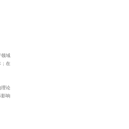
产领域
本；在
池理论
际影响