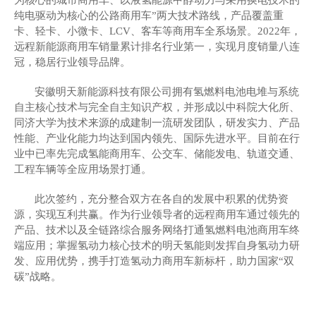
为核心的城市商用车、以液氢能源甲醇动力与采用换电技术的
纯电驱动为核心的公路商用车”两大技术路线，产品覆盖重
卡、轻卡、小微卡、LCV、客车等商用车全系场景。
2022年，
远程新能源商用车销量
累计排名行业第一
，实现月度销量八连
冠
，稳居行业领导品牌
。
安徽明天新能源科技有限公司拥有氢燃料电池电堆与系统
自主核心技术与完全自主知识产权，并形成以中科院大化所、
同济大学为技术来源的成建制一流研发团队，研发实力、产品
性能、产业化能力均达到国内领先、国际先进水平。目前在行
业中已率先完成氢能商用车、公交车、储能发电、轨道交通、
工程车辆等全应用场景打通。
此次签约，充分整合双方
在各自的发展中积累的优势
资
源
，
实现互利共赢。作为行业领导者的远程商用车通过领先的
产品、技术以及全链路综合服务网络打通氢燃料电池商用车终
端应用；掌握氢动力核心技术的明天氢能则发挥自身氢动力研
发、应用优势，携手打造氢动力商用车新标杆，助力国家
“双
碳”战略。