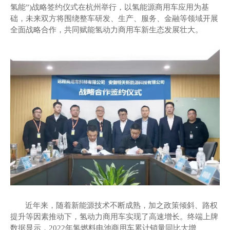
氢能”)战略
签约仪式在
杭州
举行，以
氢能源商用车应用
为
基
础
，
未来双方
将围绕
整车研发
、
生产
、
服务、金融
等领域开展
全面战略合作，共同
赋能氢动力商用车新生态
发展壮大。
近年来，随着新能源技术不断成熟，加之政策倾斜、路权
提升等因素推动下，
氢动力商用车实现
了高速增长
。终端上牌
数据显示，
2022年氢燃料电池商用车累计销量同比大增