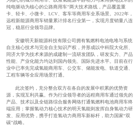
为核心的城市商用车、以液氢能源甲醇动力与采用换电技术的
纯电驱动为核心的公路商用车”两大技术路线，产品覆盖重
卡、轻卡、小微卡、LCV、客车等商用车全系场景。
2022年，
远程新能源商用车销量
累计排名行业第一
，实现月度销量八连
冠
，稳居行业领导品牌
。
安徽明天新能源科技有限公司拥有氢燃料电池电堆与系统
自主核心技术与完全自主知识产权，并形成以中科院大化所、
同济大学为技术来源的成建制一流研发团队，研发实力、产品
性能、产业化能力均达到国内领先、国际先进水平。目前在行
业中已率先完成氢能商用车、公交车、储能发电、轨道交通、
工程车辆等全应用场景打通。
此次签约，充分整合双方
在各自的发展中积累的优势
资
源
，
实现互利共赢。作为行业领导者的远程商用车通过领先的
产品、技术以及全链路综合服务网络打通氢燃料电池商用车终
端应用；掌握氢动力核心技术的明天氢能则发挥自身氢动力研
发、应用优势，携手打造氢动力商用车新标杆，助力国家
“双
碳”战略。