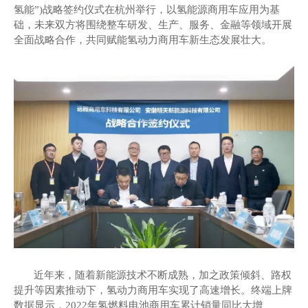
氢能”)战略
签约仪式在
杭州
举行，以
氢能源商用车应用
为
基
础
，
未来双方
将围绕
整车研发
、
生产
、
服务、金融
等领域开展
全面战略合作，共同
赋能氢动力商用车新生态
发展壮大。
近年来，随着新能源技术不断成熟，加之政策倾斜、路权
提升等因素推动下，
氢动力商用车实现
了高速增长
。终端上牌
数据显示，
2022年氢燃料电池商用车累计销量同比大增