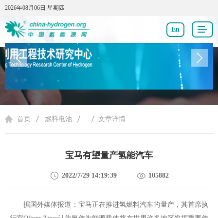
2026年08月06日 星期四
2026年08月06日 星期四
En
燃料电池
首页
燃料电池
文章详情
宝马有望量产氢能汽车
2022/7/29 14:19:39
105882
据国外媒体报道：宝马正在推进氢燃料汽车的量产，其首席执