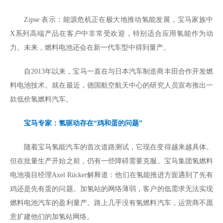
Zipse 表示：能源危机正在极大地推动氢能发展，宝马家族中
X系列高端产品在客户中非常受欢迎，特别适合应用氢能作为动
力。未来，燃料电池还会在新一代车型中得到量产。
自2013年以来，宝马一直在与日本汽车制造商丰田合作开发燃
料电池技术。就在最近，德国航空航天中心的研究人员宣布推出一
款低价氢燃料汽车。
宝马专家：氢驱动存在“鸡和蛋的问题”
随着宝马氢能汽车的首次道路测试，它现在变得越来越具体。
但在批量生产开始之前，仍有一些障碍需要克服。宝马集团氢燃料
电池项目经理Axel Rücker解释道：他们在氢能推进方面遇到了先有
鸡还是先有蛋的问题。加氢站的网络薄弱，客户的低需求无法实现
燃料电池汽车的盈利量产。路上几乎没有氢燃料汽车，运营商不愿
意扩建他们的加氢站网络。