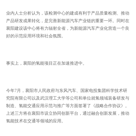
业内人士分析认为，该检测中心的建成有利于产品质量检测、推动
产品研发成果转化，是完善新能源汽车产业链的重要一环。同时在
襄阳建设该中心将有力辐射全省，为新能源汽车产业化营造一个良
好的示范应用环境和社会氛围。
事实上，襄阳的氢能项目正在加速推进中。
今年7月，襄阳市人民政府与东风汽车、国家电投集团科学技术研
究院有限公司以及武汉理工大学等公司和单位就氢领域装备研发与
制造、氢能交通应用示范与推广等方面签署了《战略合作协议》。
上述三方将在襄阳市设立协同创新平台，通过融合创新发展，推动
氢能技术在交通等领域的应用。