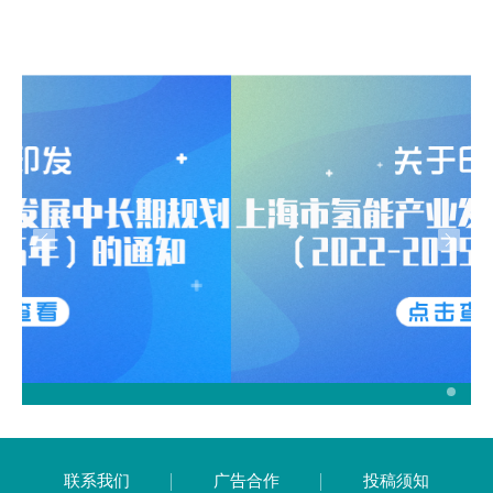
联系我们
广告合作
投稿须知