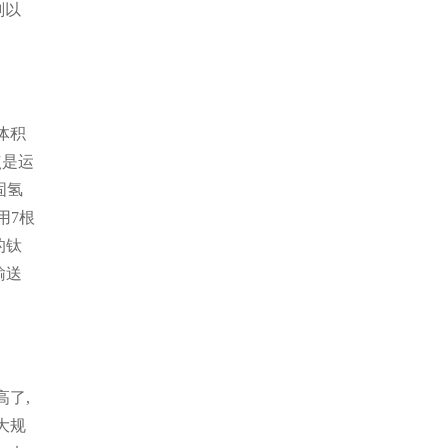
剂以
体积
点是运
固氢
用7根
的钛
输送
了,
大规