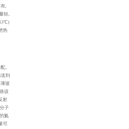
布,
量轻,
3℃)
绝热
输配。
输送到
层薄玻
管路设
反射
 分子
留的氦
量可