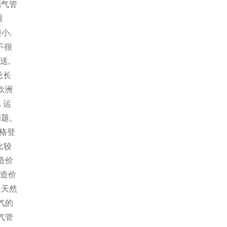
储气管
重
小,
不很
送,
总长
。欧洲
 运
问题。
奥格登
比较
造价
道造价
是天然
气的
气管