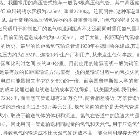
成熟。我国常用的高压管式拖车一般装8根高压储气管。其中高压
~60℃ 单只钢瓶水容积为2.25m³ , 重量2730kg。连同附件, 这种车总
.1%。可见, 由于常规的高压储氢容器的本身重量很重, 而氢气的密度又很
。它只适用于将制氢厂的氢气输送到距离不太远而同时需用氢气量
里计, 目前氢的运送成本约为0.22元/m³ 。对于大量、长距离的气氢输
的历史。最早的长距离氢气输送管道1938年在德国鲁尔建成,其
的输氢压力约为2.5MPa, 连接18个生产厂和用户, 从未发生任何事故
国和比利时之间,长约400公里。目前使用的输氢管线一般为钢管,
管道输送氢是最有效的长距离输送方法,值得一提的是输送过程中的氢损失
过程能量损失率(约7.5~8%)的一倍。而美国普林斯顿大学的
量输送的成本比通过输电线送电的成本要低得多。以美国为例, 我们来
0公里, 而天然气管道却有208万公里, 两者相差将近1万倍管道
管道的造价仅为12.5~50万美元公里, 氢气管道的造价是天然气管
大小, 取决于输送气体的体积和流速。氢气在管道中的流速大约
的1/3。因此用同一管道输送相同能量的氢气和天然气, 用于压送氢
, 导致氢气的输送成本比天然气输送成本高。能否利用现存天然