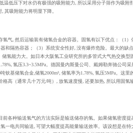
子筛在低温低压下对水仍有极强的吸附能力, 所以采用分子筛作为吸附
, 其吸附能力将明显下降。
存氢气, 然后运输装有储氢合金的容器。固氢有以下优点：（1）
容器和隔热容器；（3）系统安全性好, 没有爆炸危险。最大的缺
、储氢能力大。如日本大阪氢工业研究所的多管式大气热交换型
为1.78%, 氢压3.3~3.5MPa。德国曼内斯曼公司、戴姆勒奔驰公司采
吨钦基储氢合金,储氢2000m³, 储氢率为1.78%, 氢压5MPa。这里
格高（通常几十万元/吨）, 放氢速度慢, 还要加热, 所以用固氢
。目前各种输送氢气的方法实际是输送储存的氢。如果储氢密度提高
氢一电共同输送, 可望大幅度提高能量输送效率。该设想是在特