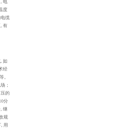
 电
温度
轴电缆
 有
 如
术经
等。
现场；
打压的
10分
 继
收规
, 用