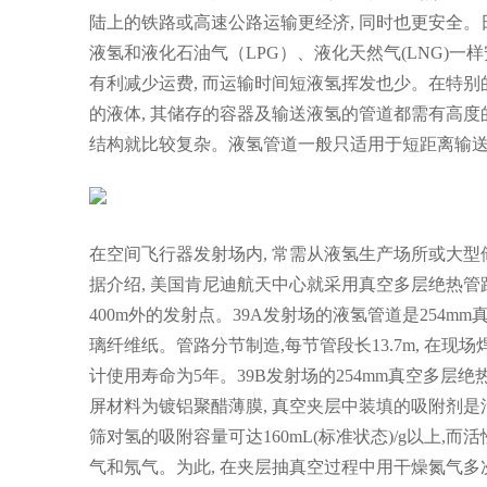
陆上的铁路或高速公路运输更经济, 同时也更安全。日
液氢和液化石油气（LPG）、液化天然气(LNG)一
有利减少运费, 而运输时间短液氢挥发也少。在特别的场
的液体, 其储存的容器及输送液氢的管道都需有高度
结构就比较复杂。液氢管道一般只适用于短距离输
在空间飞行器发射场内, 常需从液氢生产场所或大型
据介绍, 美国肯尼迪航天中心就采用真空多层绝热管路
400m外的发射点。39A发射场的液氢管道是254m
璃纤维纸。管路分节制造,每节管段长13.7m, 在
计使用寿命为5年。39B发射场的254mm真空多层
屏材料为镀铝聚醋薄膜, 真空夹层中装填的吸附剂是活性炭
筛对氢的吸附容量可达160mL(标准状态)/g以上,而
气和氖气。为此, 在夹层抽真空过程中用干燥氮气多