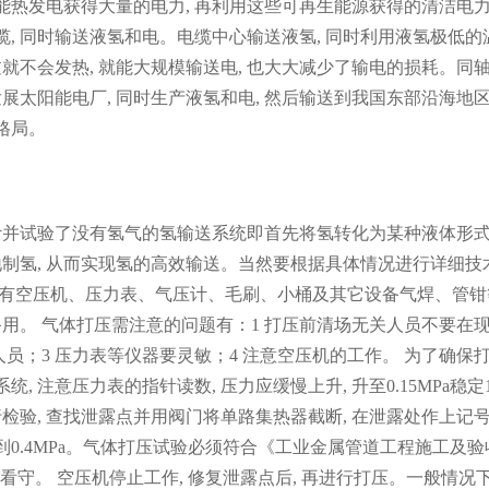
能热发电获得大量的电力, 再利用这些可再生能源获得的清洁电力,
缆, 同时输送液氢和电。电缆中心输送液氢, 同时利用液氢极低的
过就不会发热, 就能大规模输送电, 也大大减少了输电的损耗。同
太阳能电厂, 同时生产液氢和电, 然后输送到我国东部沿海地区,
格局。
并试验了没有氢气的氢输送系统即首先将氢转化为某种液体形式,
就地制氢, 从而实现氢的高效输送。当然要根据具体情况进行详细技
设备有空压机、压力表、气压计、毛刷、小桶及其它设备气焊、管钳
备用。 气体打压需注意的问题有：1 打压前清场无关人员不要在
人员；3 压力表等仪器要灵敏；4 注意空压机的工作。 为了确保
 注意压力表的指针读数, 压力应缓慢上升, 升至0.15MPa稳定
检验, 查找泄露点并用阀门将单路集热器截断, 在泄露处作上记号,
到0.4MPa。气体打压试验必须符合《工业金属管道工程施工及验
无人看守。 空压机停止工作, 修复泄露点后, 再进行打压。一般情况下