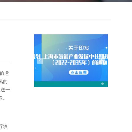
输运
氢的
输送一
送。
行较