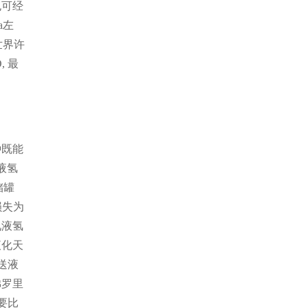
也可经
a左
世界许
 最
种既能
液氢
储罐
损失为
见液氢
液化天
送液
佛罗里
要比