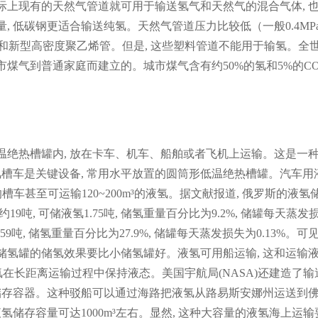
际上现有的天然气管道就可用于输送氢气和天然气的混合气体, 
, 低碳钢更适合输送纯氢。天然气管道压力比较低（一般0.4MP
VC)和新型高密度聚乙烯管。但是, 这些塑料管道不能用于输氢。全
煤气到普通家庭而建立的。城市煤气含有约50%的氢和5%的CO,
温绝热槽罐内, 放在卡车、机车、船舶或者飞机上运输。这是一
槽车是关键设备, 常用水平放置的圆筒形低温绝热槽罐。汽车用
槽车甚至可运输120~200m³的液氢。据文献报道, 俄罗斯的液氢
约19吨, 可储液氢1.75吨, 储氢重量百分比为9.2%, 储罐每天蒸发
0.59吨, 储氢重量百分比为27.9%, 储罐每天蒸发损失为0.13%。可
储氢罐的储氢效果要比小储氢罐好。液氢可用船运输, 这和运输
液氢在长距离运输过程中保持液态。美国宇航局(NASA)还建造了输
储存容器。这种驳船可以通过海路把液氢从路易斯安娜州运送到
储存容量可达1000m³左右。显然, 这种大容量的液氢海上运输