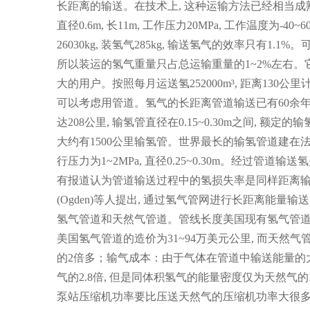
长距离的输送。在技术上, 这种运输方法已经相当
直径0.6m, 长11m, 工作压力20MPa, 工作温度为-40
26030kg, 装氢气285kg, 输送氢气的效率只有1
所以装运的氢气重量只占总运输重量的1~2%左右
大的用户。按照每月运送氢252000m³, 距离130公
可以考虑用管道。氢气的长距离管道输送已有60余年
达208公里, 输氢管直径在0.15~0.30m之间, 额定
大约有1500公里输氢管。世界最长的输氢管道建在法
行压力为1~2MPa, 直径0.25~0.30m。经过
有报道认为管道输送过程中的氢损失率是同样距离输电
(Ogden)等人提出, 通过氢气管网进行长距离能
氢气管道和天然气管道。管线长度美国现有氢气管道72
美国氢气管道的造价为31~94万美元公里, 而天然气
的2倍多；输气成本：由于气体在管道中输送能量的
气的2.8倍, 但是同体积氢气的能量密度仅为天然气
泵站压缩机功率要比压送天然气的压缩机功率大很多