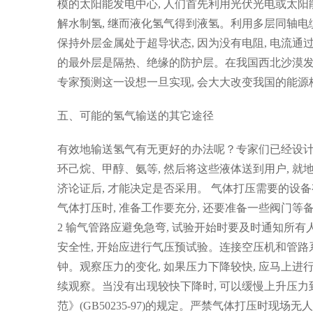
模的太阳能发电中心, 人们首先利用光伏光电或太阳
解水制氢, 继而液化氢气得到液氢。利用多层同轴电
保持外层金属处于超导状态, 因为没有电阻, 电流通
的最外层是隔热、绝缘的防护层。在我国西北沙漠发展
专家预测这一设想一旦实现, 会大大改变我国的能源
五、可能的氢气输送的其它途径
有效地输送氢气有无更好的办法呢？专家们已经设计
环己烷、甲醇、氨等, 然后将这些液体送到用户, 
济论证后, 才能决定是否采用。 气体打压需要的
气体打压时, 准备工作要充分, 还要准备一些阀门等
2 输气管路应避免急弯, 试验开始时要及时通知所有
安全性, 开始应进行气压预试验。连接空压机和管路系统,
钟。观察压力的变化, 如果压力下降较快, 应马上进行
续观察。当没有出现较快下降时, 可以缓慢上升压力
范》(GB50235-97)的规定。严禁气体打压时现场