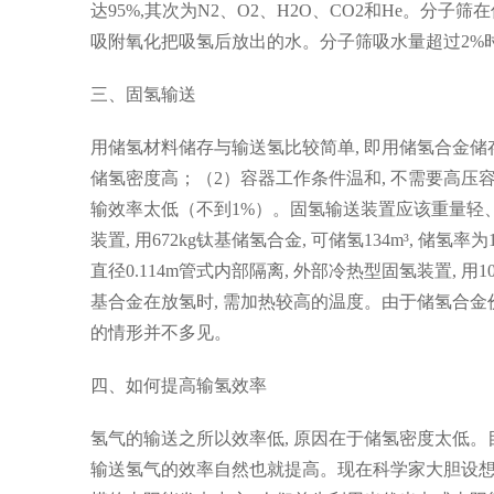
达95%,其次为N2、O2、H2O、CO2和He。分
吸附氧化把吸氢后放出的水。分子筛吸水量超过2%时
三、固氢输送
用储氢材料储存与输送氢比较简单, 即用储氢合金储
储氢密度高；（2）容器工作条件温和, 不需要高压
输效率太低（不到1%）。固氢输送装置应该重量轻
装置, 用672kg钛基储氢合金, 可储氢134m³, 储氢率
直径0.114m管式内部隔离, 外部冷热型固氢装置, 用10
基合金在放氢时, 需加热较高的温度。由于储氢合金价
的情形并不多见。
四、如何提高输氢效率
氢气的输送之所以效率低, 原因在于储氢密度太低
输送氢气的效率自然也就提高。现在科学家大胆设想