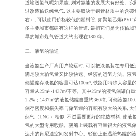
道输送氢气呢如果能, 则对氢能的发展大有好处。实
过改造输送纯氢气, 这主要取决于钢管材质中的含碳量
右）, 可以使用价格较低的塑料管, 如聚氯乙烯(P
多主要城市都建有这样的管道, 最初它们是为传输城市
早的城市煤气管道大约出现在1800年。
二、液氢的输送
当液氢生产厂离用户较远时, 可以把液氢装在专用低
满足较大输氢量又比较快速、经济的运氢方法。液氢
储罐储存液氢的容量可达100m³, 铁路用特殊大容量的
容量从25m³~1437m³不等。其中25m³的液氢储罐自重
1.2%；1437m³的液氢储罐自重约360吨, 可储液氢10
储存密度和损失率与储氢罐的容积有较大的关系, 大
然气（LNG）相似, 不过需要更好的绝热材料, 使
氢的大型专用驳船。驳船上装载有容量很大的液氢
达州的肯尼迪空间发射中心。驳船上低温绝热罐的液氢