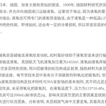
本、德国、加拿大都有类似的报道。1990年, 德国材料研究所宣
样安全, 并允许向德国港口运输液氢。运要优于海运, 因为液氢的重
合, 液氢也可用专门的液氢管道输送, 由于液氢是一种低温(-25
的绝热性能。即便如此, 还会有一定的冷量损耗, 所以管道容器的
送。
储氢容器罐输送液氢给发动机, 此时最好借助于液氢管道来进行
输送液氢。美国航天飞机液氢加注量为1432m³, 液氢由液氢库
m真空多层绝热管路, 用20层极薄的铝箔构成反射屏, 隔热材料为多
现场焊接连接。每节管段夹层中装有分子筛吸附剂和氧化把吸氢剂, 
绝热液氢管路结构及技术特性与39A发射场的基本相同, 其不同点是
, 未采用氧化把吸氢剂。在液氢温度下, 压力为133*10-4Pa,
活性炭可达200mL(标准状态)/g。影响夹层真空度的主要因素是残
次进行吹洗置换。分析表明, 夹层残留气体中主要是氢, 其最高含