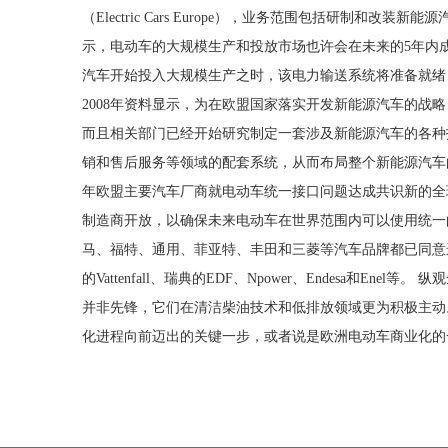
（Electric Cars Europe），业务范围包括研制
示，电动车的大规模生产和投放市场也许会在未来的5年内
汽车开始投入大规模生产之时，该电力输送系统将准备就绪
2008年资料显示，为在欧盟国家落实开发新能源汽车的战
而且相关部门已经开始研究制定一套涉及新能源汽车的各种
销和售后服务等领域的配套系统，从而布局整个新能源汽车
年欧盟主要汽车厂商就电动车统一接口问题达成共识新的全
制造商开放，以确保未来电动车在世界范围内可以使用统一
马、福特、通用、菲亚特、丰田和三菱等汽车品牌都已同意
的Vattenfall、瑞典的EDF、Npower、Endesa和Enel等。
纵观
并非先锋，它们在清洁柴油技术和低排放领域更为积极主动
化进程向前迈出的关键一步，或者说是欧洲电动车商业化的