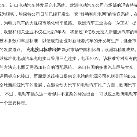
和改装新能源汽车、进口电动汽车并发展充电系统。欧洲电动汽车公司市场部的冯古特
成为现实，埃森特公司日前已经开发出一套“移动智能电网”的输送系统，
，为电力汽车的大规模市场化铺平道路。
欧洲汽车工业协会（ACEA）
略，欧盟和相关企业不仅在此后3年内，将超过10亿欧元投入新能源汽车的
技术参数和车型标准，以便规范企业对新能源汽车的开发与生产，健全市
的发展道路。
充电接口标准出炉
新兴市场中国相比与，欧洲就稍显成熟。2
球标准化电动汽车充电接口采用三点连接，电压400V。该标准将对所有
的方法充电而无需添加各自的适配系统。
来自各国的多家汽车巨头大众
运用标准化接口。而愿意以该接口提供充电站的能源公司包括英国的Eon
全球新能源汽车的发展，在混合动力汽车和电动汽车推广方面，欧洲汽车
。
不过，电动车插头这一看似并不复杂的标准出台，可以说是欧洲电动
一个重要标志。