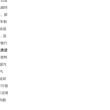
）以及
低碳经
度。据
汽车制
业提
，该
资银行
实质进
的资料
源汽
汽
这款
车行驶
车还将
和与默