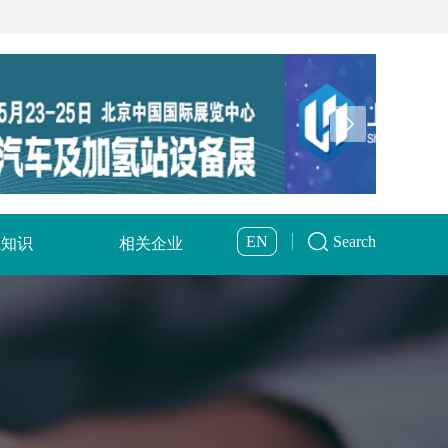
EN
Search
业知识
相关企业