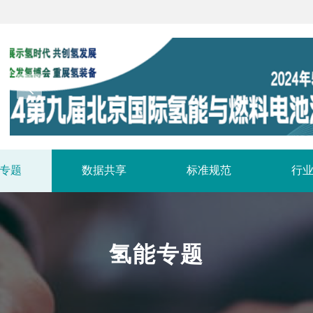
专题
数据共享
标准规范
行
氢能专题