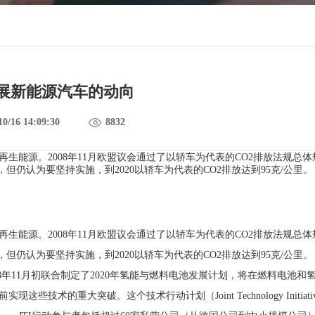
展新能源汽车的动向
10/16 14:09:30
8832
再生能源。2008年11月欧盟议会通过了以轿车为代表的CO2排放法规总体
，但仍认为要坚持实施，到2020以轿车为代表的CO2排放达到95克/公里。
再生能源。2008年11月欧盟议会通过了以轿车为代表的CO2排放法规总体
，但仍认为要坚持实施，到2020以轿车为代表的CO2排放达到95克/公里。
8年11月初联合制定了2020年氢能与燃料电池发展计划，将在燃料电池和
技术的重大突破。这个技术行动计划（Joint Technology Initiati