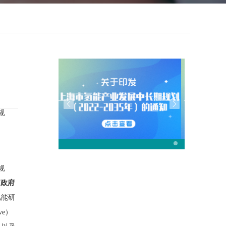
规
规
政府
氢能研
ve）