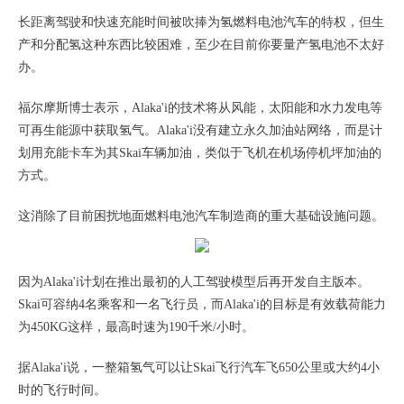
长距离驾驶和快速充能时间被吹捧为氢燃料电池汽车的特权，但生
产和分配氢这种东西比较困难，至少在目前你要量产氢电池不太好
办。
福尔摩斯博士表示，Alaka'i的技术将从风能，太阳能和水力发电等
可再生能源中获取氢气。Alaka'i没有建立永久加油站网络，而是计
划用充能卡车为其Skai车辆加油，类似于飞机在机场停机坪加油的
方式。
这消除了目前困扰地面燃料电池汽车制造商的重大基础设施问题。
因为Alaka'i计划在推出最初的人工驾驶模型后再开发自主版本。
Skai可容纳4名乘客和一名飞行员，而Alaka'i的目标是有效载荷能力
为450KG这样，最高时速为190千米/小时。
据Alaka'i说，一整箱氢气可以让Skai飞行汽车飞650公里或大约4小
时的飞行时间。