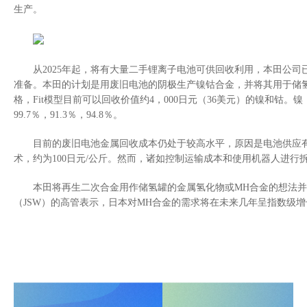
生产。
从
2025
年起，将有大量二手锂离子电池可供回收利用，
本田公司
准备。本田的计划是用废旧电池的阴极生产镍钴合金，并将其用于储
格，
Fit
模型目前可以回收价值约
4
，
000
日元（
36
美元）的镍和钴。镍
99.7
％，
91.3
％，
94.8
％。
目前的废旧电池金属回收成本仍处于较高水平，原因是电池供应
术，约为
100
日元
/
公斤。然而，诸如控制运输成本和使用机器人进行
本田将再生二次合金用作储氢罐的金属氢化物或
MH
合金的想法并
（
JSW
）的高管表示，日本对
MH
合金的需求将在未来几年呈指数级增