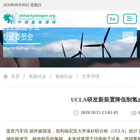
2026年08月09日 星期日
2026年08月09日 星期日
En
氢能社会
首页
氢能社会
氢能社会
文章详情
UCLA研发新装置降低制氢
2019/10/15 13:01:05
盖世汽车讯
据外媒报道，加利福尼亚大学洛杉矶分校（
UCLA
）设计
储价格便宜、能效较高的氢能，未来或将用于功率电子设备，使得氢