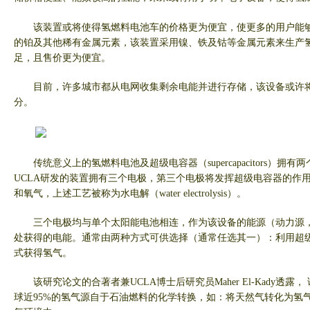
该装置或将使得氢燃料电池车的价格更为便宜，使更多的用户能
的铂及其他稀有金属元素，该装置采用镍、铁及钴等金属元素来生产
足，且售价更为便宜。
目前，许多城市都从电网收集剩余电能并进行存储，该设备或许
分。
传统意义上的氢燃料电池及超级电容器（
supercapacitors
）拥有两
UCLA
研发的装置拥有三个电极，第三个电极将发挥超级电容器的作
和氧气，上述工艺被称为水电解（
water electrolysis
）。
三个电极均与单个太阳能电池相连，作为该设备的能源（动力源
处获得的电能。通常由两种方式可供选择（通常任选其一）：利用超
式获得氢气。
该研究论文的合著者兼
UCLA
博士后研究员
Maher El-Kady
透露，
球近
95%
的氢气源自于石油燃料的化学转换，如：将天然气转化为氢