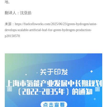
地。
翻译人：沈亚皓
来源：
https://fuelcellsworks.com/2025/06/23/green-hydrogen/unist-
develops-scalable-artificial-leaf-for-green-hydrogen-production-
p20150570