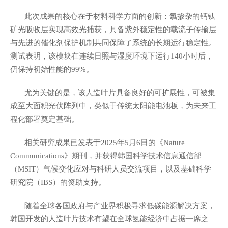
此次成果的核心在于材料科学方面的创新：氯掺杂的钙钛
矿光吸收层实现高效光捕获，具备紫外稳定性的载流子传输层
与先进的催化剂保护机制共同保障了系统的长期运行稳定性。
测试表明，该模块在连续日照与湿度环境下运行
小时后，
140
仍保持初始性能的
。
99%
尤为关键的是，该人造叶片具备良好的可扩展性，可被集
成至大面积光伏阵列中，类似于传统太阳能电池板，为未来工
程化部署奠定基础。
相关研究成果已发表于
年
月
日的《
2025
5
6
Nature
》期刊，并获得韩国科学技术信息通信部
Communications
（
）气候变化应对与科研人员交流项目，以及基础科学
MSIT
研究院（
）的资助支持。
IBS
随着全球各国政府与产业界积极寻求低碳能源解决方案，
韩国开发的人造叶片技术有望在全球氢能经济中占据一席之