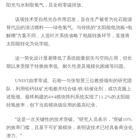
阳光与水制取氢气，且全程零碳排放。
该项技术受自然光合作用启发，旨在生产被誉为化石能源
替代品的清洁燃料——绿色氢气。与传统的“太阳能电池板
电
+
解槽”方案不同，人造叶片系统省略了电能转换环节，直接将
太阳能转化为化学能。
这一简化设计显著降低了系统能量损失与空间占用，但长
期以来受限于转换效率低、耐久性差及规模化困难等问题。
由李宰成、石相一与张智昱三位教授领衔的研究团
UNIST
队，利用铅钙钛矿光电极并结合镍
铁
钴催化剂，成功克服上
-
-
述瓶颈。最终构建的
×
模块阵列系统实现了
的太阳能
4
4
11.2%
转氢效率，创下当前模块级应用的最高纪录。
“这是一次关键性的技术突破。”研究人员表示，“突破
10%
的效率门槛，且基于可扩展模块，表明该技术已经具备商业化
潜力。”