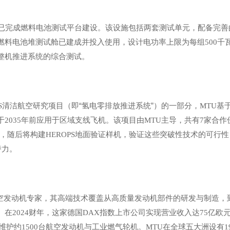
已完成燃料电池测试平台建设。该设施包括两套测试单元，配备完善
燃料电池堆测试舱已建成并投入使用，设计电功率上限为每组
千
500
整机推进系统的综合测试。
清洁航空研究项目（即“氢电零排放推进系统”）的一部分，
基
S
MTU
于
年前应用于区域支线飞机。该项目由
主导，共有
家合作
2035
MTU
7
，随后将构建
地面验证样机，验证这些突破性技术的可行性
HEROPS
潜力。
空发动机专家，其高端技术覆盖从高质量发动机部件的研发与制造，
。在
财年，这家德国
指数上市公司实现营业收入达
亿欧
2024
DAX
75
维护约
台航空发动机与工业燃气轮机。
在全球五大洲设有
1500
MTU
1