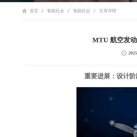
首页
氢能社会
氢能社会
文章详情
MTU 航空发
2025
重要进展：设计阶