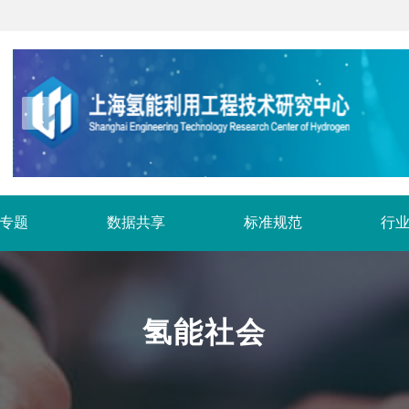
专题
数据共享
标准规范
行
氢能社会