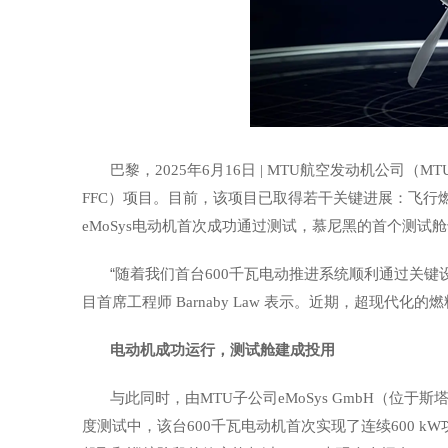
巴黎，
年
月
日
航空发动机公司（
2025
6
16
| MTU
MTU
）项目。目前，该项目已取得若干关键进展：飞行
FFC
电动机首次成功通过测试，慕尼黑的首个测试舱
eMoSys
“随着我们首台
千瓦电动推进系统顺利通过关键
600
目首席工程师
表示。近期，超现代化的燃
Barnaby Law
电动机成功运行，测试舱建成投用
与此同时，由
子公司
（位于斯
MTU
eMoSys GmbH
度测试中，该台
千瓦电动机首次实现了连续
600
600 kW