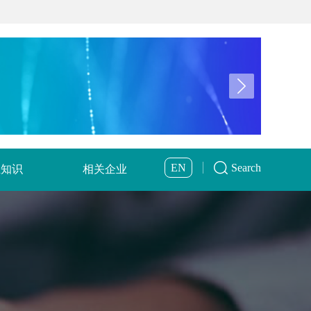
EN
Search
业知识
相关企业