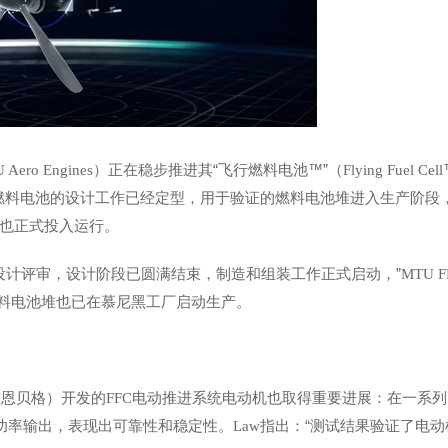
）正在稳步推进其“飞行燃料电池™”（
 Aero Engines
Flying Fuel Cell
燃料电池的设计工作已经定型，用于验证的燃料电池堆进入生产阶段
也正式投入运行。
设计评审，设计阶段已圆满结束，制造和组装工作正式启动，”
MTU F
料电池堆也已在慕尼黑工厂启动生产。
塔恩贝格）开发的
电动推进系统电动机也取得重要进展：在一系列
FFC
功率输出，表现出可靠性和稳定性。
指出：“测试结果验证了电动
Law