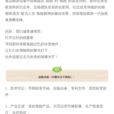
展品都诉说着中国氢能从"跟跑"到"领跑"的奋进历程。那些记录深
夜加班的日志本、定格团队笑容的合影照、纪念技术突破的实物，
都将成为"敢为人先"氢能精神的最佳诠释，持续激励着新一代创新
者勇攀高峰。
此刻，我们诚挚邀请您：
打开尘封的档案柜，
寻找那些承载氢能记忆的珍贵物件，
让它们在博物馆的聚光灯下，
化作连接过去与未来的璀璨光芒！
1、技术印记：早期研发手稿、实验设备、专利文件、原型机零部
件；
2、产业足迹：首款氢能产品、示范运营车辆影像、生产线老照
片、合作协议；