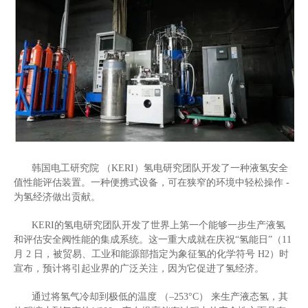
韩国电工研究院
（
KERI
）氢电研究团队开发了一种液氢安全
值性能评估装置。一种便携式设备，可在狭窄的环境中轻松操作
-
为氢经济做出贡献。
KERI
的氢电研究团队开发了世界上第一个能够一步生产液氢
和评估安全阀性能的集成系统。这一重大成就在庆祝
“
氢能日
”
（
11
月
2
日，被贸易、工业和能源部指定为象征氢的化学符号
H2
）时
宣布，预计将引起业界的广泛关注，因为它促进了氢经济。
通过将氢气冷却到极低的温度
（
–253°C
）
来生产液态氢，其