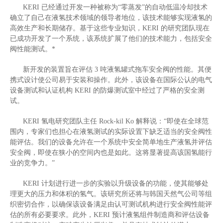
KERI
已经通过开发一种被称为
“
零蒸发
”
的自动低温冷却技术
确立了自己在液氢技术领域的领导者地位，该技术能够实现液氢的
高效生产和长期储存。基于这些专业知识，
KERI
的研究团队现在
已成功开发了一个系统，该系统扩展了他们的技术能力，包括安全
阀性能测试。
*
新开发的装置旨在评估
3
吨液氢罐式拖车安全阀的性能。其便
携式设计使公司易于安装和操作。此外，该设备在国际公认的电气
设备测试和认证机构
KERI
的防爆测试室中经过了严格的安全测
试。
KERI
氢电研究团队主任
Rock-kil Ko
解释说：“即使在全球范
围内，专家们也担心在液氢测试的实际设置下缺乏适当的安全阀性
能评估。我们的设备允许在一个系统中安全简单地生产液氢并评估
安全阀，即使在狭小的空间内也是如此。这将显著提高该国氢能行
业的竞争力。”
KERI
计划进行进一步的实验以升级设备的功能，使其能够处
理更大的压力和体积的氢气。该研究所还将与韩国天然气公司等组
织密切合作，以确保该设备满足由认可测试机构进行安全阀性能评
估的所有必要要求。此外，
KERI
预计液氢组件制造商和评估设备