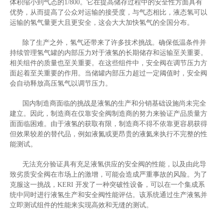
体积缩小到气态的
1/800
。它在提高储存过程中的安全性方面具有
优势，从而提高了公众对运输的接受度，与气态相比，液态氢可以
运输的氢气量更大且更安全，这会大大加快氢气的全国分布。
除了生产之外，氢气还带来了许多技术挑战。确保低温条件并
持续管理氢气罐的内部压力对于液氢的长期储存和运输至关重要。
相关组件的质量也至关重要。在这些组件中，安全阀在调节压力方
面起着至关重要的作用。当储罐内部压力超过一定阈值时，安全阀
会自动释放高压氢气以调节压力。
国内制造商面临的挑战是液氢的生产和分销基础设施尚未完全
建立。因此，制造商在仅靠安全阀制造商的努力来验证产品质量方
面面临困难。由于液氢的获取有限，制造商不得不依靠更容易获得
但效果较差的替代品，例如液氮或更昂贵的液氦来执行不完整的性
能测试。
无法充分验证具有充足液氢供应的安全阀的性能，以及由此导
致劣质安全阀在市场上的激增，可能会造成严重事故的风险。为了
克服这一挑战，
KERI
开发了一种突破性设备，可以在一个集成系
统中同时进行液氢生产和安全阀性能评估。该系统通过生产液氢并
立即测试组件的性能来实现高效和无缝的测试。