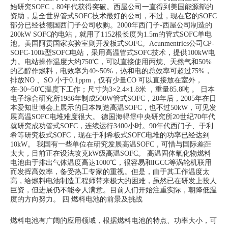
始研究SOFC，80年代获得突破。西屋公司一直得到美国能源部的
资助，是全世界管式SOFC技术最好的公司，不过，现在它的SOFC
部分已经被德国西门子公司收购。2000年西门子-西屋公司制造的
200kW SOFC的电站，就用了1152根长度为1.5m的管式SOFC单电
池。美国阿贡国家实验室则开发板式SOFC。Acunmentrics公司CP-
SOFC-100k型SOFC电站，采用高温管式SOFC技术，提供100kW电
力。电站操作温度大约750℃，可以直接使用丙烷、天然气和50%
的乙醇作燃料，电效率为40~50%，热和电的总效率可超过75%，
排放NO 、SO 小于0.1ppm，仅有少量CO 可以直接放在室外，
在-30~50
℃
温度下工作
；
尺寸为3
×2.4×1.8米 ，重量85.8吨 。
日本
电子综合研究所1986年制成500W管式SOFC，20年后，2005年在日
本爱知世博会上展示的日本制造高温SOFC，也不过50kW，可见发
展高温SOFC电堆难度很大。
德国海得堡中央研究所20世纪70年代
就研究成功管式SOFC，连续运行3400小时。90年代西门子、于利
希等研究板式SOFC，现在于利希板式SOFC电堆的功率已经达到
10kW。
我国有一些单位在研究发展高温SOFC，可惜与国际差距
太大，目前正在设法攻克kW级高温SOFC。
高温固体氧化物燃料
电池由于排出气体温度高达1000℃，很容易和IGCC等涡轮机联用
而发挥高效率，备受热工专家的重视。但是，由于其工作温度太
高，给燃料电池制造工程师带来极大的困难，虽然已在研发上投人
巨资，但进展仍不能令人满意。目前人们开始注重实际，朝降低温
度的方向努力。
四 燃料电池的前景及挑战
燃料电池有广阔的应用领域，根据燃料电池的特点、功率大小，可