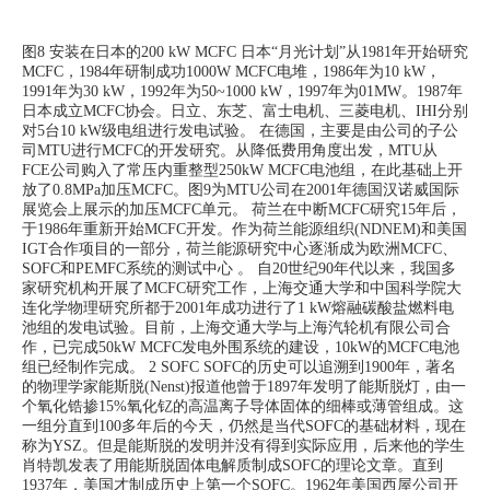
图8 安装在日本的200 kW MCFC
日本“月光计划”从1981年开始研究
MCFC，1984年研制成功1000W MCFC电堆，1986年为10 kW，
1991年为30 kW，1992年为50~1000 kW，1997年为01MW。1987年
日本成立MCFC协会。日立、东芝、富士电机、三菱电机、IHI分别
对5台10 kW级电组进行发电试验。
在德国，主要是由公司的子公
司MTU进行MCFC的开发研究。从降低费用角度出发，MTU从
FCE公司购入了常压内重整型250kW MCFC电池组，在此基础上开
放了0.8MPa加压MCFC。图9为MTU公司在2001年德国汉诺威国际
展览会上展示的加压MCFC单元。
荷兰在中断MCFC研究15年后，
于1986年重新开始MCFC开发。作为荷兰能源组织(NDNEM)和美国
IGT合作项目的一部分，荷兰能源研究中心逐渐成为欧洲MCFC、
SOFC和PEMFC系统的测试中心 。
自20世纪90年代以来，我国多
家研究机构开展了MCFC研究工作，上海交通大学和中国科学院大
连化学物理研究所都于2001年成功进行了1 kW熔融碳酸盐燃料电
池组的发电试验。目前，上海交通大学与上海汽轮机有限公司合
作，已完成50kW MCFC发电外围系统的建设，10kW的MCFC电池
组已经制作完成。
2 SOFC
SOFC
的历史可以追溯到1900年，著名
的物理学家能斯脱(Nenst)报道他曾于1897年发明了能斯脱灯，由一
个氧化锆掺15%氧化钇的高温离子导体固体的细棒或薄管组成。这
一组分直到100多年后的今天，仍然是当代SOFC的基础材料，现在
称为YSZ。但是能斯脱的发明并没有得到实际应用，后来他的学生
肖特凯发表了用能斯脱固体电解质制成SOFC的理论文章。直到
1937年，美国才制成历史上第一个SOFC。1962年美国西屋公司开