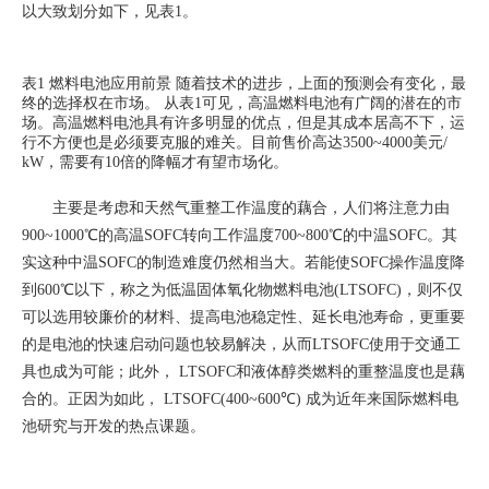
以大致划分如下，见表1。
表1 燃料电池应用前景
随着技术的进步，上面的预测会有变化，最
终的选择权在市场。
从表1可见，高温燃料电池有广阔的潜在的市
场。高温燃料电池具有许多明显的优点，但是其成本居高不下，运
行不方便也是必须要克服的难关。目前售价高达3500~4000美元/
kW，需要有10倍的降幅才有望市场化。
主要是考虑和天然气重整工作温度的藕合，人们将注意力由
900~1000
℃
的高温SOFC
转向工作温度700~800
℃
的中温SOFC
。其
实这种中温SOFC的制造难度仍然相当大。若能使SOFC操作温度降
到600℃以下，称之为低温固体氧化物燃料电池(LTSOFC)，则不仅
可以选用较廉价的材料、提高电池稳定性、延长电池寿命，更重要
的是电池的快速启动问题也较易解决，从而LTSOFC使用于交通工
具也成为可能；此外， LTSOFC和液体醇类燃料的重整温度也是藕
合的。正因为如此， LTSOFC(400~600
℃
)
成为近年来国际燃料电
池研究与开发的热点课题。