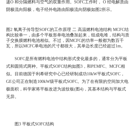
递O 和分隔燃料与空气的双重作用。SOFC工作时， O 经电解质由
阴极流向阳极，电子经外电路由阳极流向阴极如图2所示。
图2 氧离子传导型SOFC的工作原理
二 高温燃料电池结构
MCFC
结
构比较单一，由多个平板形单电池叠加起来，组成电堆，结构与质
子交换膜燃料电池相似。不过，因MCFC的功率一般都为数百千
瓦，所以MCFC单电池的尺寸都很大，其单边长度已经超过1m。
SOFC
是所有燃料电池中结构形式变化最多的，通常分为平板
式和圆筒式两种。平板式SOFC结构如图3，和PEMFC、MCFC相
似。目前德国于利希研究中心已经研制成功10kW平板式SOFC，
GE公司正在制造100kW级平板式SOFC。为了在有限的空间加大电
极面积，科学家将平板改进为波纹板(图4)，其基本结构与平板式
无异。
图
3
平板式
SOFC
结构