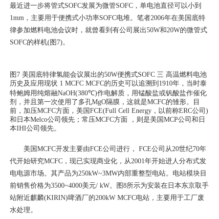
最近进一步将管式SOFC发展为微管SOFC，单电池直径可以小到
1mm，主要用于便携式小功率SOFC电堆。笔者2006年在美国底特
律参加燃料电池会议时，就曾看到有公司展出50W和20W的微管式
SOFC的样机(图7)。
图7 美国底特律氢能会议展出的50W便携式SOFC
三 高温燃料电池
历史及应用现状
1 MCFC
MCFC
的历史可以追溯到1910年，当时泰
特鲍姆用纯熔融NaOH(380
℃
)
作电解质，用锰酸盐或钒酸盐作催化
剂，并且第一次使用了多孔MgO隔膜，这就是MCFC的雏形。目
前，加压MCFC方面，美国FCE(Full Cell Energy，以前称ERC公司)
和日本Melco公司领先；常压MCFC方面 ，则是美国MCP公司和日
本IHI公司领先。
美国MCFC开发主要由FCE公司进行， FCE公司从20世纪70年
代开始研究MCFC，现已实现商业化，从2001年开始进人分布式发
电电源市场。其产品为250kW~3MW内部重整型电站。电站模块目
前销售价格为3500~4000美元/ kW。图8所示为安装在日本东京取手
站附近麒麟(KIRIN)啤酒厂的200kW MCFC电站，主要用于工厂废
水处理。