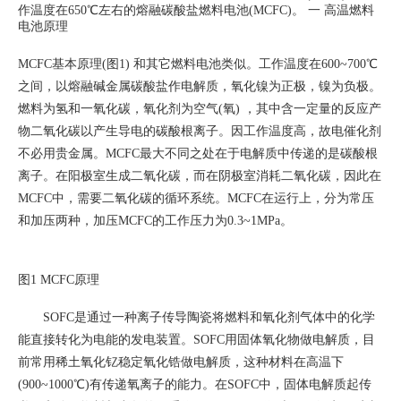
作温度在650℃左右的熔融碳酸盐燃料电池(MCFC)。
一 高温燃料
电池原理
MCFC
基本原理(图1) 和其它燃料电池类似。工作温度在600~700
℃
之间
，
以熔融碱金属碳酸盐作电解质
，
氧化镍为正极
，
镍
为负极。
燃料为氢和一氧化碳
，
氧化剂为空气(
氧) ，其中含一定量的反应产
物二氧化碳以产生导电的碳酸根离子。因工作温度高，故电催化剂
不必用贵金属。MCFC最大不同之处在于电解质中传递的是碳酸根
离子。在阳极室生成二氧化碳，而在阴极室消耗二氧化碳，因此在
MCFC中，需要二氧化碳的循环系统。MCFC在运行上，分为常压
和加压两种，加压MCFC的工作压力为0.3~1MPa。
图1 MCFC原理
SOFC
是通过一种离子传导陶瓷将燃料和氧化剂气体中的化学
能直接转化为电能的发电装置。SOFC用固体氧化物做电解质，目
前常用稀土氧化钇稳定氧化锆做电解质，这种材料在高温下
(900~1000
℃
)
有传递氧离子的能力。在SOFC中，固体电解质起传