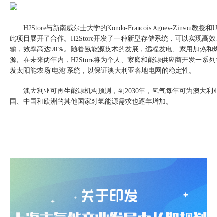
H2Store
与新南威尔士大学的
Kondo-Francois Aguey-Zinsou
教授和
U
此项目展开了
合作。
H2Store
开发了一种新型存储系统，可以实现高效
输，效率高达
90
％。随着氢能源技术的发展，远程发电、家用加热和
源
。在未来两年内，
H2Store
将为个人、家庭和能源供应商开发一系列
发
太阳能农场
'
电池
'
系统，以保证澳大利亚各地电网的稳定性。
澳大利亚可再生能源机构预测，到
2030
年，氢气每年可为澳大利
国、中国和欧洲的其他
国家对
氢能源需求也
逐年增加
。