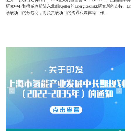
研究中心和挪威奥斯陆东北部
Kjeller
的
Energiteknikk
研究所的支持。
En
学该项目的分包商，将负责该项目
的
沟通和媒体等工作。