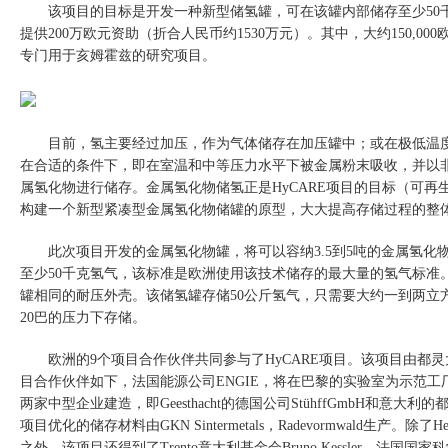
该项目
的
目标是开发一种新型储氢罐，可在该罐内部储存至少
50
提供
200
万欧元资助（折合人民币约
1530
万
元
）。其中
，
大约
150,000
专门用于亥姆霍兹的研究项目。
目前，氢主要经过
加压，
作为气体储存在加压罐中；或在极低温
在合适
的
条件下，即在室温和中等压力水平下被金属粉末吸收，并以
属氢化物进行储存。金属氢化物储氢正是
HyCARE
项目的目标（可再
构建一个新型紧凑型金属氢化物储罐的原型，大大提高存储过程的整
此次项目开发的金属氢化物罐，将可以容纳
3.5
到
5
吨的金属氢化
至少
50
千克氢气，该标准
是
欧洲使用该技术储存的最大量的氢气标准
罐相同的耐压外壳。该储氢罐存储
50
公斤氢气，只需要大约一到两立
20
巴的压力下存储。
欧洲的
9
个项目合作伙伴共同参与了
HyCARE
项目
。该项目由都灵
目合作伙伴如下，法国能源公司
ENGIE
，将在巴黎的实验室为示范工
两家中型企业建造，即
Geesthacht
的德国公司
StühffGmbH
和意大利的
项目优化的储存材料由
GKN Sintermetals
，
Radevormwald
生产。除了
He
之外，该项目还得到了
Trento
意大利基金会
Bruno Kessler
、法国国家科