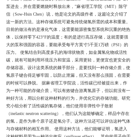
泵进去，并在需要燃烧时释放出来，”麻省理工学院（MIT）陈守
信（Sow-Hsin Chen）说，他是论文的高级作者，这篇论文介绍了
这一新的方法。这种存储系统可避免传统储氢所需的成本和重量。
目前的做法有的是液化气体，这需要能源密集型系统和沉重的绝热
体，以保持零下423°F的温度；有的是进行高压存储，这就需要强
大的泵和强固的容器，要能承受每平方英寸5千至1万磅（PSI）的
压力。 使氢结合到高度多孔的海绵状物质，如金属氢化物或活性
碳，就有可能利用环境压力和室温，采用更轻，更便宜也更安全的
存储容器。设计这类系统的棘手部分，是要找到一种存储介质，使
氢原子键合得足够牢固，以防止泄漏，但又没有那么强固，在需要
的时候可以挣脱。 据麻省理工学院说，活性碳已经被提出来，作
为一种可能的存储介质，可以有效键合游离氢原子，但以前没有一
种好方法，用以分析这种材料的行为，并优化它的存储功能。研究
究小组分析了活性碳的氢存储，他们使用非弹性中子散射
（inelastic neutron scattering），他们认为这能够确定，样品中存在
的氢，是作为单个原子还是氢分子。这种方法还可以评估这种气体
与存储材料的相互作用。 使用这种方法，他们能够证明，氢进入
这种材料是因为一种溢出效应（spillover effect），其中的原子由于